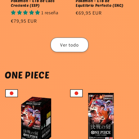
Pokémon - ETB de Caos
Pokémon - ETB de
Creciente (ESP)
Equilibrio Perfecto (ENG)
1 reseña
Precio
€69,95 EUR
habitual
Precio
€79,95 EUR
habitual
Ver todo
ONE PIECE