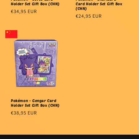
Holder Set Gift Box (CHN)
Card Holder Set Gift Box
(CHN)
Precio
€34,95 EUR
Precio
€24,95 EUR
habitual
habitual
Pokémon - Gengar Card
Holder Set Gift Box (CHN)
Precio
€38,95 EUR
habitual