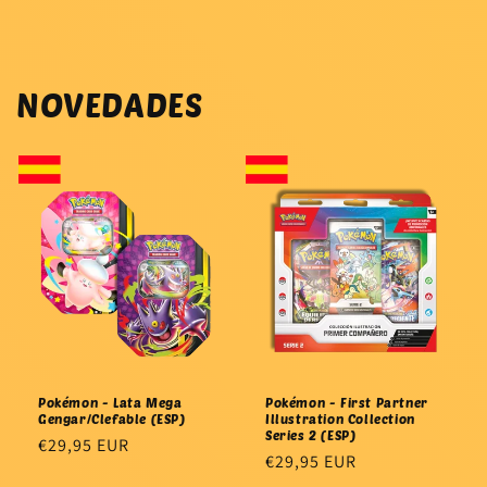
NOVEDADES
Pokémon - Lata Mega
Pokémon - First Partner
Gengar/Clefable (ESP)
Illustration Collection
Series 2 (ESP)
Precio
€29,95 EUR
Precio
€29,95 EUR
habitual