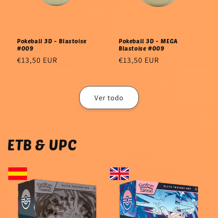
Pokeball 3D - Blastoise
Pokeball 3D - MEGA
#009
Blastoise #009
Precio
€13,50 EUR
Precio
€13,50 EUR
habitual
habitual
Ver todo
ETB & UPC