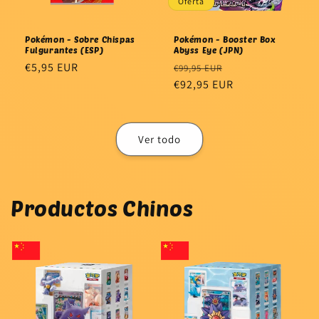
Oferta
Pokémon - Sobre Chispas
Pokémon - Booster Box
Fulgurantes (ESP)
Abyss Eye (JPN)
Precio
€5,95 EUR
Precio
Precio
€99,95 EUR
habitual
habitual
€92,95 EUR
de
oferta
Ver todo
Productos Chinos