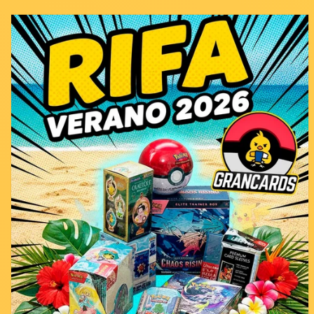
Ir
directamente
a la
información
del producto