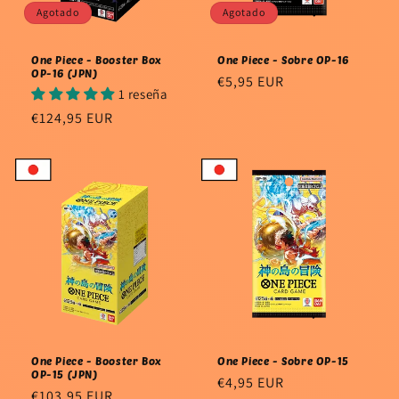
Agotado
Agotado
One Piece - Booster Box
One Piece - Sobre OP-16
OP-16 (JPN)
Precio
€5,95 EUR
1 reseña
habitual
Precio
€124,95 EUR
habitual
One Piece - Booster Box
One Piece - Sobre OP-15
OP-15 (JPN)
Precio
€4,95 EUR
Precio
€103,95 EUR