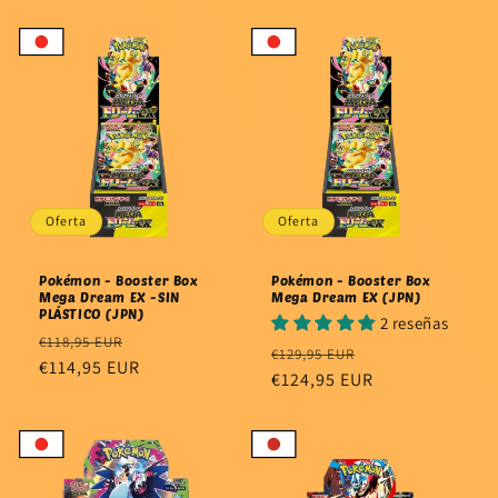
habitual
habitual
Oferta
Oferta
Pokémon - Booster Box
Pokémon - Booster Box
Mega Dream EX -SIN
Mega Dream EX (JPN)
PLÁSTICO (JPN)
2 reseñas
Precio
Precio
€118,95 EUR
Precio
Precio
€129,95 EUR
habitual
€114,95 EUR
de
habitual
€124,95 EUR
de
oferta
oferta