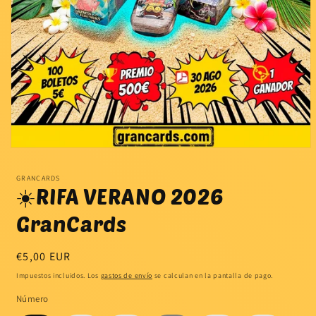
GRANCARDS
☀️RIFA VERANO 2026
GranCards
Precio
€5,00 EUR
habitual
Impuestos incluidos. Los
gastos de envío
se calculan en la pantalla de pago.
Número