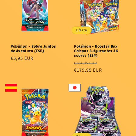
Oferta
Pokémon - Sobre Juntos
Pokémon - Booster Box
de Aventura (ESP)
Chispas Fulgurantes 36
sobres (ESP)
Precio
€5,95 EUR
Precio
Precio
€184,95 EUR
habitual
habitual
€179,95 EUR
de
oferta