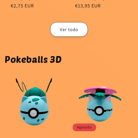
Precio
€2,75 EUR
Precio
€13,95 EUR
habitual
habitual
Ver todo
Pokeballs 3D
Agotado