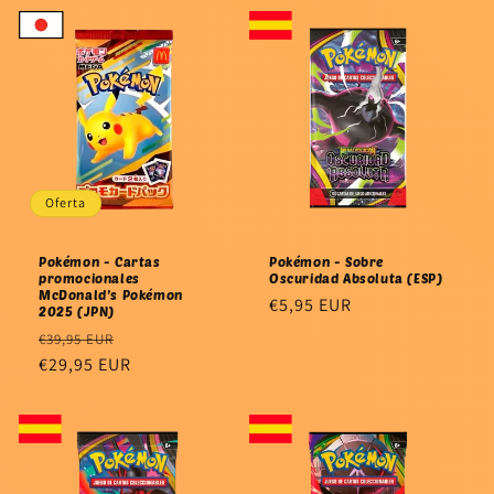
Oferta
Pokémon - Cartas
Pokémon - Sobre
promocionales
Oscuridad Absoluta (ESP)
McDonald’s Pokémon
Precio
€5,95 EUR
2025 (JPN)
habitual
Precio
Precio
€39,95 EUR
habitual
€29,95 EUR
de
oferta