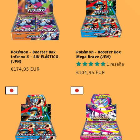
Pokémon - Booster Box
Pokémon - Booster Box
Inferno X - SIN PLÁSTICO
Mega Brave (JPN)
(JPN)
1 reseña
Precio
€174,95 EUR
Precio
€104,95 EUR
habitual
habitual