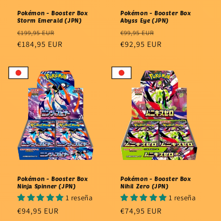
Pokémon - Booster Box
Pokémon - Booster Box
Storm Emerald (JPN)
Abyss Eye (JPN)
Precio
Precio
Precio
Precio
€199,95 EUR
€99,95 EUR
habitual
€184,95 EUR
de
habitual
€92,95 EUR
de
oferta
oferta
Pokémon - Booster Box
Pokémon - Booster Box
Ninja Spinner (JPN)
Nihil Zero (JPN)
1 reseña
1 reseña
Precio
€94,95 EUR
Precio
€74,95 EUR