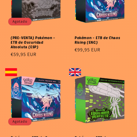
Agotado
(PRE-VENTA) Pokémon -
Pokémon - ETB de Chaos
ETB de Oscuridad
Rising (ENG)
Absoluta (ESP)
Precio
€99,95 EUR
Precio
€59,95 EUR
habitual
habitual
Agotado