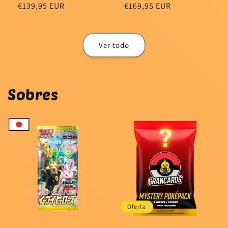
Precio
€139,95 EUR
Precio
€169,95 EUR
habitual
habitual
Ver todo
Sobres
Oferta