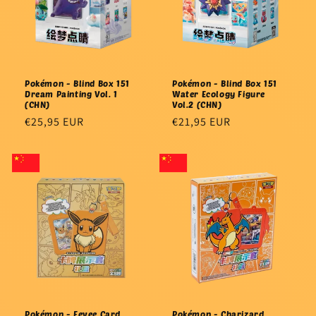
Pokémon - Blind Box 151
Pokémon - Blind Box 151
Dream Painting Vol. 1
Water Ecology Figure
(CHN)
Vol.2 (CHN)
Precio
€25,95 EUR
Precio
€21,95 EUR
habitual
habitual
Pokémon - Eevee Card
Pokémon - Charizard