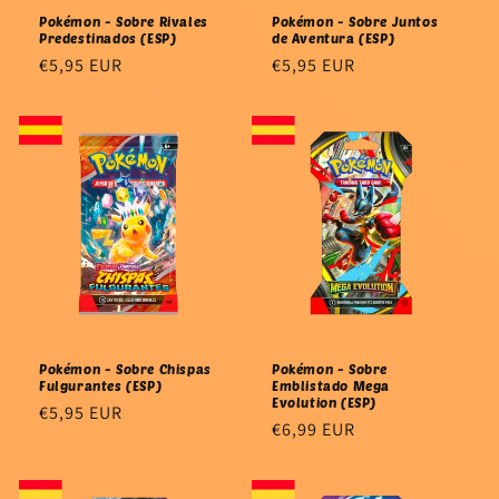
Pokémon - Sobre Rivales
Pokémon - Sobre Juntos
Predestinados (ESP)
de Aventura (ESP)
Precio
€5,95 EUR
Precio
€5,95 EUR
habitual
habitual
Pokémon - Sobre Chispas
Pokémon - Sobre
Fulgurantes (ESP)
Emblistado Mega
Evolution (ESP)
Precio
€5,95 EUR
Precio
€6,99 EUR
habitual
habitual