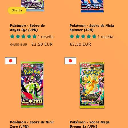
Oferta
Pokémon - Sobre de
Pokémon - Sobre de Ninja
Abyss Eye (JPN)
Spinner (JPN)
1 reseña
1 reseña
Precio
Precio
€3,50 EUR
Precio
€3,50 EUR
€4,00 EUR
habitual
de
habitual
oferta
Pokémon - Sobre de Nihil
Pokémon - Sobre Mega
Zero (JPN)
Dream Ex (JPN)