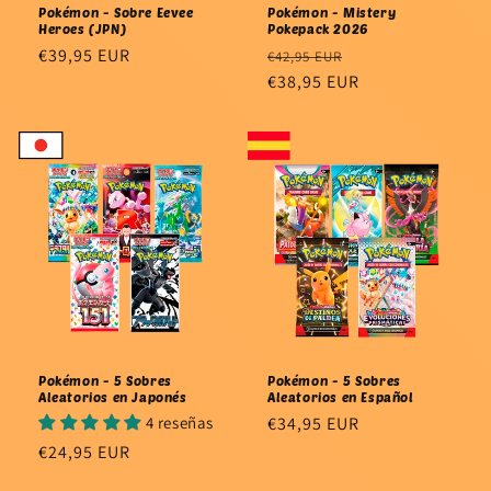
Pokémon - Sobre Eevee
Pokémon - Mistery
Heroes (JPN)
Pokepack 2026
Precio
€39,95 EUR
Precio
Precio
€42,95 EUR
habitual
habitual
€38,95 EUR
de
oferta
Pokémon - 5 Sobres
Pokémon - 5 Sobres
Aleatorios en Japonés
Aleatorios en Español
4 reseñas
Precio
€34,95 EUR
habitual
Precio
€24,95 EUR
habitual