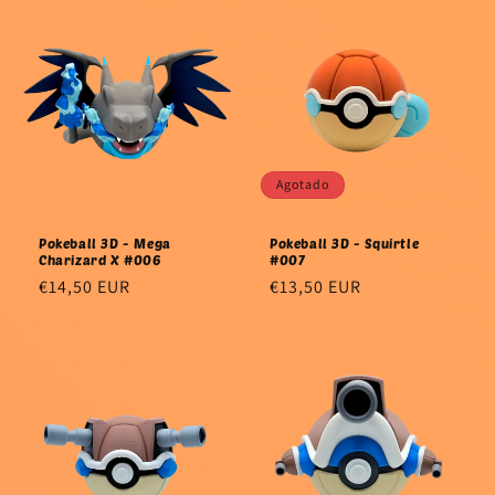
Agotado
Pokeball 3D - Mega
Pokeball 3D - Squirtle
Charizard X #006
#007
Precio
€14,50 EUR
Precio
€13,50 EUR
habitual
habitual