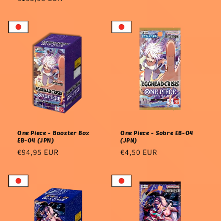
habitual
habitual
One Piece - Booster Box
One Piece - Sobre EB-04
EB-04 (JPN)
(JPN)
Precio
€94,95 EUR
Precio
€4,50 EUR
habitual
habitual