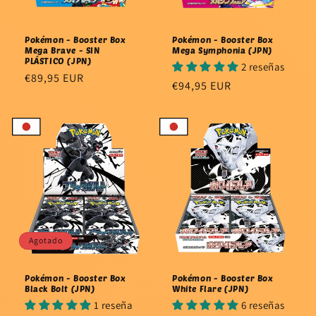
Pokémon - Booster Box
Pokémon - Booster Box
Mega Brave - SIN
Mega Symphonia (JPN)
PLÁSTICO (JPN)
2 reseñas
Precio
€89,95 EUR
Precio
€94,95 EUR
habitual
habitual
Agotado
Pokémon - Booster Box
Pokémon - Booster Box
Black Bolt (JPN)
White Flare (JPN)
1 reseña
6 reseñas