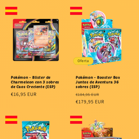
habitual
Oferta
Pokémon - Blister de
Pokémon - Booster Box
Charmeleon con 3 sobres
Juntos de Aventura 36
de Caos Creciente (ESP)
sobres (ESP)
Precio
€16,95 EUR
Precio
Precio
€184,95 EUR
habitual
habitual
€179,95 EUR
de
oferta