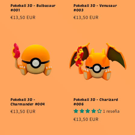
Pokeball 3D - Bulbasaur
Pokeball 3D - Venusaur
#001
#003
Precio
€13,50 EUR
Precio
€13,50 EUR
habitual
habitual
Pokeball 3D -
Pokeball 3D - Charizard
Charmander #004
#006
Precio
€13,50 EUR
1 reseña
habitual
Precio
€13,50 EUR
habitual